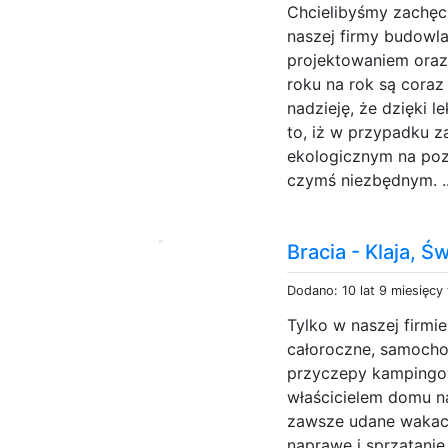
Chcielibyśmy zachęc
naszej firmy budowl
projektowaniem ora
roku na rok są cora
nadzieję, że dzięki l
to, iż w przypadku 
ekologicznym na pozi
czymś niezbędnym. .
Bracia - Klaja, Ś
Dodano: 10 lat 9 miesięcy
Tylko w naszej firmie
całoroczne, samoch
przyczepy kampingow
właścicielem domu n
zawsze udane wakacj
naprawę i sprzątani