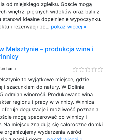
la od miejskiego zgiełku. Goście mogą
ch wnętrz, pięknych widoków oraz balii z
 stanowi idealne dopełnienie wypoczynku.
tu i rezerwacji po...
pokaż więcej »
w Melsztynie – produkcja wina i
innicy
ień temu
lsztynie to wyjątkowe miejsce, gdzie
ą i szacunkiem do natury. W Dolinie
5 odmian winorośli. Produkowane wina
akter regionu i pracy w winnicy. Winnica
 oferuje degustacje i możliwość poznania
Goście mogą spacerować po winnicy i
. Na miejscu znajdują się całoroczne domki
e organizujemy wydarzenia wśród
się z nami i skorz...
pokaż więcej »