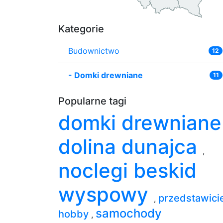
Kategorie
Budownictwo
12
-
Domki drewniane
11
Popularne tagi
domki drewnian
dolina dunajca
,
noclegi beskid
wyspowy
przedstawicie
,
samochody
hobby
,