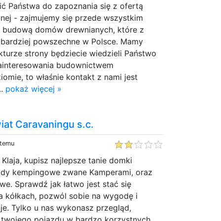
ić Państwa do zapoznania się z ofertą
anej - zajmujemy się przede wszystkim
z budową domów drewnianych, które z
z bardziej powszechne w Polsce. Mamy
ekturze strony będziecie wiedzieli Państwo
zainteresowania budownictwem
omie, to właśnie kontakt z nami jest
..
pokaż więcej »
wiat Caravaningu s.c.
 temu
 Klaja, kupisz najlepsze tanie domki
ody kempingowe zwane Kamperami, oraz
e. Sprawdź jak łatwo jest stać się
a kółkach, pozwól sobie na wygodę i
e. Tylko u nas wykonasz przegląd,
e twojego pojazdu w bardzo korzystnych