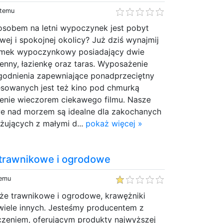
 temu
sobem na letni wypoczynek jest pobyt
ej i spokojnej okolicy? Już dziś wynajmij
domek wypoczynkowy posiadający dwie
henny, łazienkę oraz taras. Wyposażenie
godnienia zapewniające ponadprzeciętny
esowanych jest też kino pod chmurką
zenie wieczorem ciekawego filmu. Nasze
 nad morzem są idealne dla zakochanych
żujących z małymi d...
pokaż więcej »
 trawnikowe i ogrodowe
temu
eże trawnikowe i ogrodowe, krawężniki
 wiele innych. Jesteśmy producentem z
czeniem, oferującym produkty najwyższej