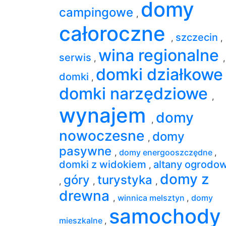
domy
campingowe
,
całoroczne
szczecin
,
,
wina regionalne
serwis
,
,
domki działkow
domki
,
domki narzędziowe
,
wynajem
domy
,
nowoczesne
domy
,
pasywne
,
domy energooszczędne
,
domki z widokiem
altany ogrodo
,
domy z
góry
turystyka
,
,
,
drewna
,
winnica melsztyn
,
domy
samochody
mieszkalne
,