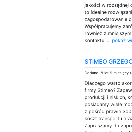
jakości w rozsądnej
to idealne rozwiązani
zagospodarowanie og
Współpracujemy zaró
również z mniejszym
kontaktu. ...
pokaż wi
STIMEO GRZEGO
Dodano: 8 lat 9 miesięcy 
Dlaczego warto skor
firmy Stimeo? Zapew
produkcji i niskich,
posiadamy wiele mod
z pośród prawie 300 
koszt transportu or
Zapraszamy do zapozn