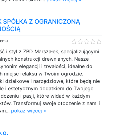
K SPÓŁKA Z OGRANICZONĄ
NOŚCIĄ
temu
 i styl z ZBD Marszałek, specjalizującymi
alnych konstrukcji drewnianych. Nasze
ynonim elegancji i trwałości, idealne do
h miejsc relaksu w Twoim ogrodzie.
i działkowe i narzędziowe, które będą nie
ale i estetycznym dodatkiem do Twojego
adczeniu i pasji, które widać w każdym
któw. Transformuj swoje otoczenie z nami i
ym...
pokaż więcej »
.o.