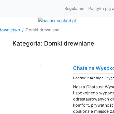
Regulamin
Polityka pry
downictwo
Domki drewniane
Kategoria: Domki drewniane
Chata na Wysoko
Dodano: 2 miesiące 3 tyg
Nasza Chata na Wyso
i spokojnego wypocz
odrestaurowanych dr
komfort, prywatność 
doskonałe miejsce z