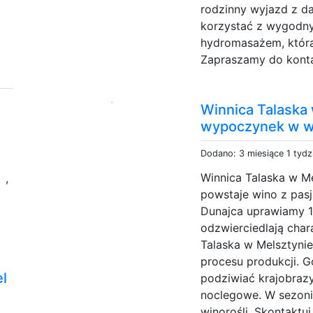
rodzinny wyjazd z da
korzystać z wygodny
hydromasażem, która
Zapraszamy do kontak
Winnica Talaska 
wypoczynek w w
Dodano: 3 miesiące 1 tydz
e
Winnica Talaska w Me
,
powstaje wino z pasj
Dunajca uprawiamy 1
odzwierciedlają char
Talaska w Melsztynie
procesu produkcji. 
l
podziwiać krajobrazy
noclegowe. W sezoni
winorośli. Skontaktuj 