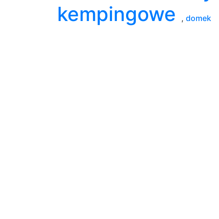
kempingowe
,
domek