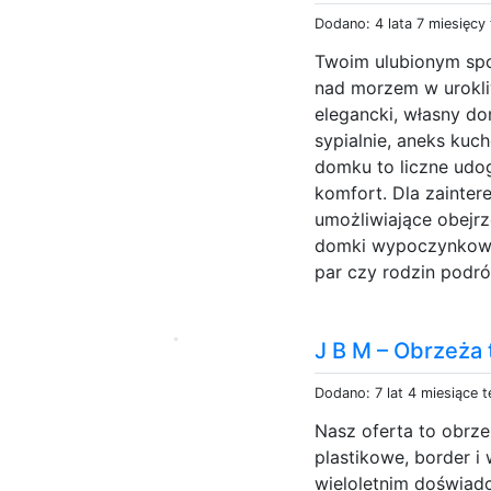
Dodano: 4 lata 7 miesięcy
Twoim ulubionym spo
nad morzem w urokliw
elegancki, własny 
sypialnie, aneks kuc
domku to liczne udo
komfort. Dla zainter
umożliwiające obejr
domki wypoczynkowe
par czy rodzin podró
J B M – Obrzeża
Dodano: 7 lat 4 miesiące 
Nasz oferta to obrz
plastikowe, border i
wieloletnim doświad