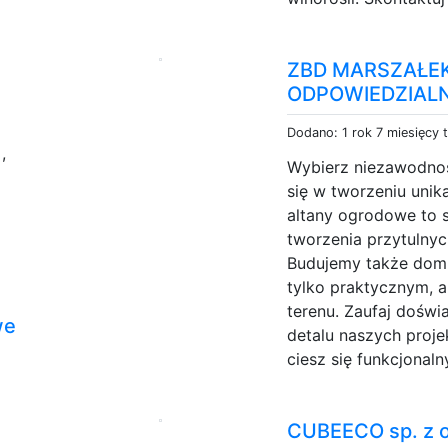
ZBD MARSZAŁE
ODPOWIEDZIAL
Dodano: 1 rok 7 miesięcy 
e
,
Wybierz niezawodność
się w tworzeniu unik
altany ogrodowe to s
tworzenia przytulnyc
Budujemy także domk
tylko praktycznym, 
terenu. Zaufaj doświ
we
detalu naszych proje
ciesz się funkcjonaln
CUBEECO sp. z o