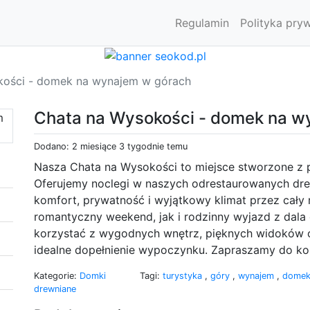
Regulamin
Polityka pry
kości - domek na wynajem w górach
Chata na Wysokości - domek na w
Dodano: 2 miesiące 3 tygodnie temu
Nasza Chata na Wysokości to miejsce stworzone z 
Oferujemy noclegi w naszych odrestaurowanych dre
komfort, prywatność i wyjątkowy klimat przez cały
romantyczny weekend, jak i rodzinny wyjazd z dala
korzystać z wygodnych wnętrz, pięknych widoków o
idealne dopełnienie wypoczynku. Zapraszamy do kon
Kategorie:
Domki
Tagi:
turystyka
,
góry
,
wynajem
,
domek
drewniane