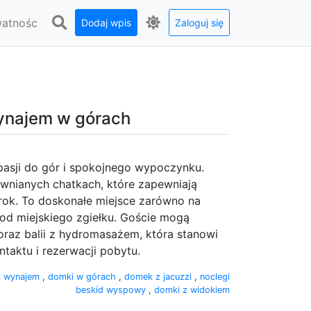
watnośc
Dodaj wpis
Zaloguj się
ynajem w górach
pasji do gór i spokojnego wypoczynku.
wnianych chatkach, które zapewniają
 rok. To doskonałe miejsce zarówno na
 od miejskiego zgiełku. Goście mogą
raz balii z hydromasażem, która stanowi
taktu i rezerwacji pobytu.
 wynajem
,
domki w górach
,
domek z jacuzzi
,
noclegi
beskid wyspowy
,
domki z widokiem