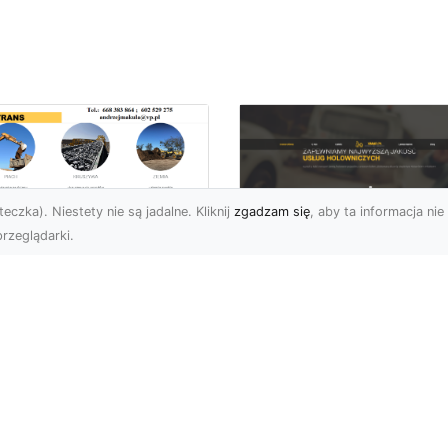
eczka). Niestety nie są jadalne. Kliknij
zgadzam się
, aby ta informacja nie 
rzeglądarki.
enaż Terenu –
aczego Jest
FHU XMar – Twoje
uczowy i Jak Go
Niezawodne
awidłowo
Wsparcie na Drodz
konać?
w Radomiu
czeń oraz żużel (szlaka)
FHU XMar – Pomoc
 powszechnie
Drogowa, Na Którą Zaw
korzystywanymi