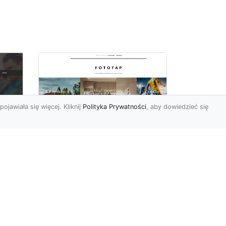
pojawiała się więcej. Kliknij
Polityka Prywatności
, aby dowiedzieć się
Sypialnia to Twój azyl,
podkreśl to dzięki
e
odpowiedniemu
doborowi ozdób
Kiedy po ciężkim dniu
sze
wypełnionym do reszty