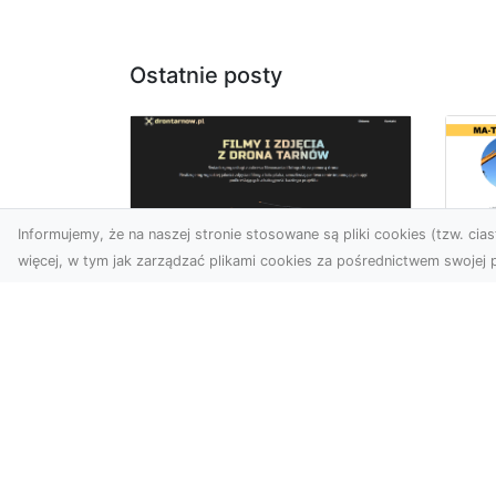
Ostatnie posty
Informujemy, że na naszej stronie stosowane są pliki cookies (tzw. ciast
więcej, w tym jak zarządzać plikami cookies za pośrednictwem swojej p
Dr
Zdjęcia dronem
Dl
Dębica – Twoje okno
Kl
na świat z lotu ptaka
Pr
Wy
Zdjęcia i filmy z drona to
dziś jedno z
Tłu
najskuteczniejszych
są
narzędzi wizualnych, które
wy