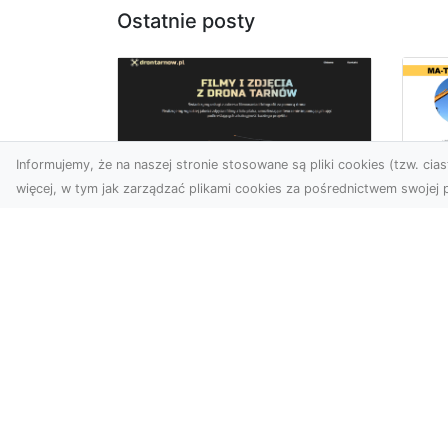
Ostatnie posty
Informujemy, że na naszej stronie stosowane są pliki cookies (tzw. ciast
więcej, w tym jak zarządzać plikami cookies za pośrednictwem swojej p
Dr
Zdjęcia dronem
Dl
Dębica – Twoje okno
Kl
na świat z lotu ptaka
Pr
Wy
Zdjęcia i filmy z drona to
dziś jedno z
Tłu
najskuteczniejszych
są
narzędzi wizualnych, które
wy
łączą estet...
mat
bud