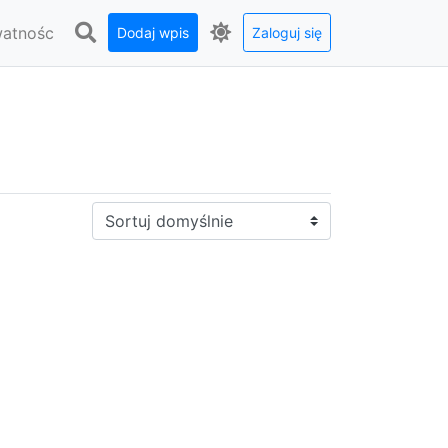
watnośc
Dodaj wpis
Zaloguj się
Sortuj: