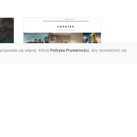
pojawiała się więcej. Kliknij
Polityka Prywatności
, aby dowiedzieć się
Sypialnia to Twój azyl,
podkreśl to dzięki
e
odpowiedniemu
doborowi ozdób
Kiedy po ciężkim dniu
sze
wypełnionym do reszty
obowiązkami możemy się
my
udać na zasłużony w pełni