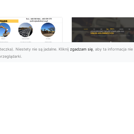
eczka). Niestety nie są jadalne. Kliknij
zgadzam się
, aby ta informacja nie 
rzeglądarki.
enaż Terenu –
aczego Jest
FHU XMar – Twoje
uczowy i Jak Go
Niezawodne
awidłowo
Wsparcie na Drodz
konać?
w Radomiu
czeń oraz żużel (szlaka)
FHU XMar – Pomoc
 powszechnie
Drogowa, Na Którą Zaw
korzystywanymi
Możesz Liczyć
eriałami w
Niespodziewane proble
ownictwie oraz inżyni...