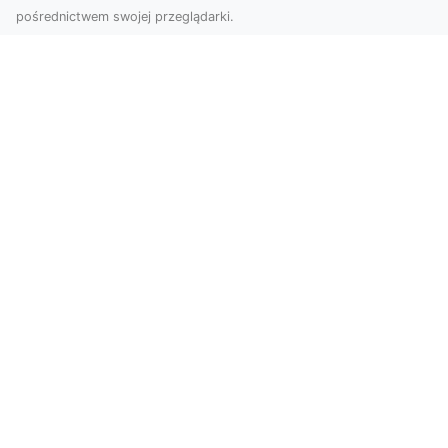
pośrednictwem swojej przeglądarki.
Zdjęcia dronem Dębica – Twoje okno
na świat z lotu ptaka
Zdjęcia i filmy z drona to dziś jedno z
najskuteczniejszych narzędzi wizualnych, które
łączą estet...