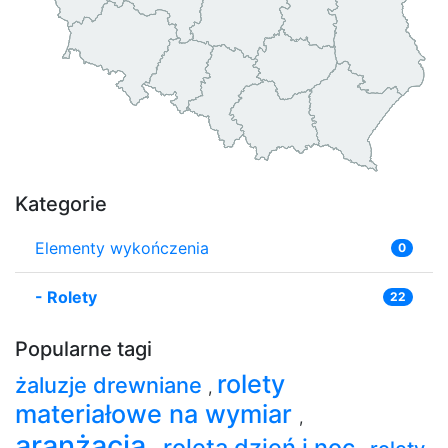
Kategorie
Elementy wykończenia
0
-
Rolety
22
Popularne tagi
rolety
żaluzje drewniane
,
materiałowe na wymiar
,
aranżacja
roleta dzień i noc