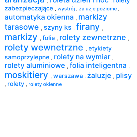
rolety
,
,
zabezpieczające
,
wystrój
,
żaluzje poziome
,
markizy
automatyka okienna
,
firany
tarasowe
szyny ks
,
,
,
markizy
rolety zewnetrzne
folie
,
,
,
rolety wewnetrzne
etykiety
,
rolety na wymiar
samoprzylepne
,
,
rolety aluminiowe
folia inteligentna
,
,
moskitiery
żaluzje
plisy
warszawa
,
,
,
rolety
,
,
rolety okienne