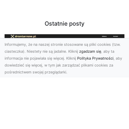
Ostatnie posty
Informujemy, że na naszej stronie stosowane są pliki cookies (tzw.
ciasteczka). Niestety nie są jadalne. Kliknij
zgadzam się
, aby ta
informacja nie pojawiała się więcej. Kliknij
Polityka Prywatności
, aby
dowiedzieć się więcej, w tym jak zarządzać plikami cookies za
pośrednictwem swojej przeglądarki.
Zdjęcia dronem Dębica – Twoje okno
na świat z lotu ptaka
Zdjęcia i filmy z drona to dziś jedno z