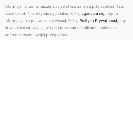
Informujemy, że na naszej stronie stosowane są pliki cookies (tzw.
ciasteczka). Niestety nie są jadalne. Kliknij
zgadzam się
, aby ta
informacja nie pojawiała się więcej. Kliknij
Polityka Prywatności
, aby
dowiedzieć się więcej, w tym jak zarządzać plikami cookies za
pośrednictwem swojej przeglądarki.
Zdjęcia dronem Dębica – Twoje okno
na świat z lotu ptaka
Zdjęcia i filmy z drona to dziś jedno z
najskuteczniejszych narzędzi wizualnych, które
łączą estet...
Drenaż Terenu – Dlaczego Jest