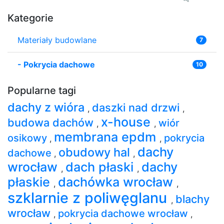
Kategorie
Materiały budowlane
7
-
Pokrycia dachowe
10
Popularne tagi
dachy z wióra
daszki nad drzwi
,
,
x-house
budowa dachów
wiór
,
,
membrana epdm
osikowy
pokrycia
,
,
dachy
obudowy hal
dachowe
,
,
wrocław
dach płaski
dachy
,
,
płaskie
dachówka wrocław
,
,
szklarnie z poliwęglanu
blachy
,
wrocław
pokrycia dachowe wrocław
,
,