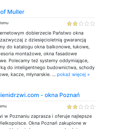
of Muller
 temu
ternetowym dobierzecie Państwo okna
azwyczaj z dziesięcioletnią gwarancją
my do katalogu okna balkonowe, łukowe,
cesoria montażowe, okna fasadowe
owe. Polecamy też systemy oddymiające,
yką do inteligentnego budownictwa, schody
we, kacze, młynarskie. ...
pokaż więcej »
enidrzwi.com - okna Poznań
temu
i w Poznaniu zaprasza i oferuje najlepsze
ielkopolsce. Okna Poznań zakupione w