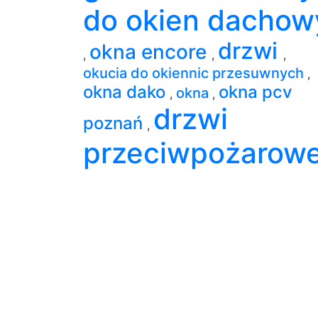
do okien dachow
drzwi
okna encore
,
,
,
okucia do okiennic przesuwnych
,
okna dako
okna pcv
okna
,
,
drzwi
poznań
,
przeciwpożarow