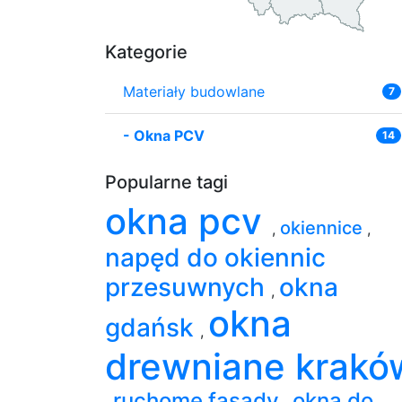
Kategorie
Materiały budowlane
7
-
Okna PCV
14
Popularne tagi
okna pcv
okiennice
,
,
napęd do okiennic
przesuwnych
okna
,
okna
gdańsk
,
drewniane krakó
ruchome fasady
okna do