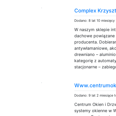
Complex Krzyszt
Dodano: 8 lat 10 miesięcy
W naszym sklepie in
dachowe powiązane z
producenta. Dobiera
antywłamaniowe, ak
drewniano – alumini
kategorię z automat
stacjonarne – zabiego
Www.centrumoki
Dodano: 9 lat 2 miesiące 
Centrum Okien i Drzw
systemy okienne w W