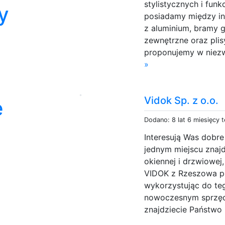
stylistycznych i funk
y
posiadamy między in
z aluminium, bramy g
zewnętrzne oraz plisy
proponujemy w niezwy
»
Vidok Sp. z o.o.
e
Dodano: 8 lat 6 miesięcy 
Interesują Was dobr
jednym miejscu znajd
okiennej i drzwiowej
VIDOK z Rzeszowa pr
wykorzystując do te
nowoczesnym sprzęcie
znajdziecie Państwo 