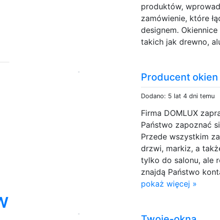
produktów, wprowad
zamówienie, które ł
designem. Okiennice 
takich jak drewno, a
Producent okie
Dodano: 5 lat 4 dni temu
Firma DOMLUX zapras
Państwo zapoznać si
Przede wszystkim za
drzwi, markiz, a takż
tylko do salonu, ale
znajdą Państwo konta
pokaż więcej »
w
Twoje-okna