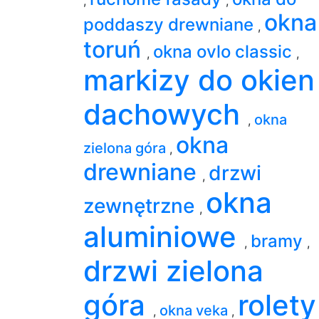
,
,
okna
poddaszy drewniane
,
toruń
okna ovlo classic
,
,
markizy do okien
dachowych
okna
,
okna
zielona góra
,
drewniane
drzwi
,
okna
zewnętrzne
,
aluminiowe
bramy
,
,
drzwi zielona
góra
rolety
okna veka
,
,