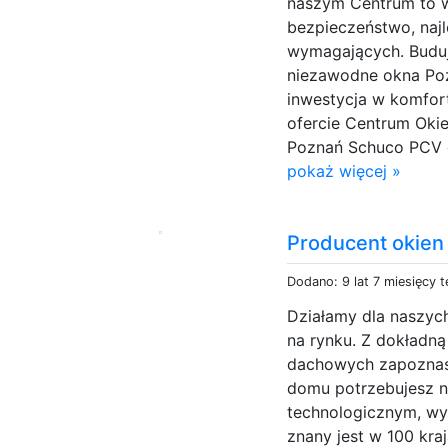
naszym Centrum to w
bezpieczeństwo, najl
wymagających. Budu
niezawodne okna Poz
inwestycja w komfort
ofercie Centrum Oki
Poznań Schuco PCV cz
pokaż więcej »
Producent okie
Dodano: 9 lat 7 miesięcy 
Działamy dla naszych
na rynku. Z dokładną
dachowych zapoznasz
domu potrzebujesz 
technologicznym, wy
znany jest w 100 kr