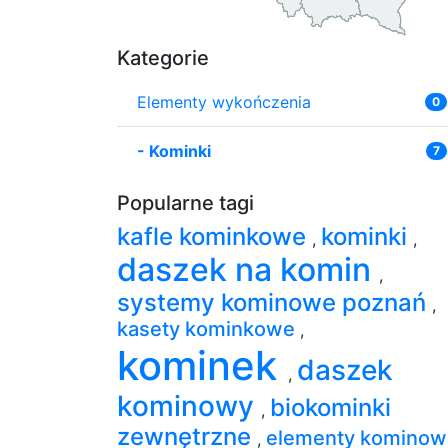
Kategorie
Elementy wykończenia
0
-
Kominki
7
Popularne tagi
kafle kominkowe
kominki
,
,
daszek na komin
,
systemy kominowe poznań
,
kasety kominkowe
,
kominek
daszek
,
kominowy
biokominki
,
zewnętrzne
elementy kominow
,