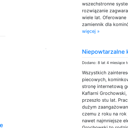
wszechstronne syste
rozwiązanie zagwara
wiele lat. Oferowane
zamiennik dla kominó
więcej »
Niepowtarzalne 
Dodano: 8 lat 4 miesiące 
Wszystkich zaintere
piecowych, kominko
stronę internetową 
Kaflarni Grochowski, 
przeszło stu lat. Pra
dużym zaangażowanie
czemu z roku na rok
nawet najmniejsze el
e
Grochowski to rodzin