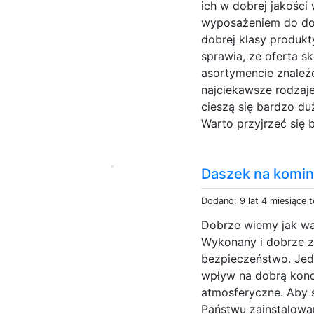
ich w dobrej jakości
wyposażeniem do do
dobrej klasy produkt
sprawia, ze oferta s
asortymencie znaleź
najciekawsze rodzaj
cieszą się bardzo d
Warto przyjrzeć się b
Daszek na komi
Dodano: 9 lat 4 miesiące 
Dobrze wiemy jak wa
Wykonany i dobrze z
bezpieczeństwo. Jed
wpływ na dobrą kon
atmosferyczne. Aby 
Państwu zainstalowan