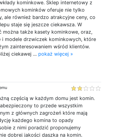
 wkłady kominkowe. Sklep internetowy z
mowych kominków oferuje nie tylko
y, ale również bardzo atrakcyjne ceny, co
klepu staje się jeszcze ciekawsza. W
ć można także kasety kominkowe, oraz,
e i modele drzwiczek kominkowych, które
użym zainteresowaniem wśród klientów.
liżej ciekawej ...
pokaż więcej »
n
temu
żną częścią w każdym domu jest komin.
abezpieczony to przede wszystkim
nym z głównych zagrożeń które mają
dycję każdego komina to opady
sobie z nimi poradzić proponujemy
ie dobrej jakości daszka na komin.