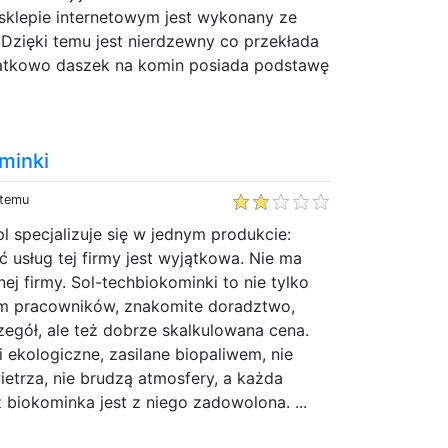
klepie internetowym jest wykonany ze
 Dzięki temu jest nierdzewny co przekłada
datkowo daszek na komin posiada podstawę
minki
 temu
pl specjalizuje się w jednym produkcie:
 usług tej firmy jest wyjątkowa. Nie ma
ej firmy. Sol-techbiokominki to nie tylko
zm pracowników, znakomite doradztwo,
egół, ale też dobrze skalkulowana cena.
i ekologiczne, zasilane biopaliwem, nie
etrza, nie brudzą atmosfery, a każda
 biokominka jest z niego zadowolona. ...