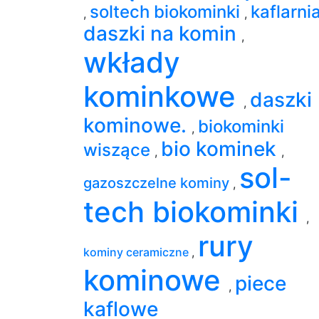
soltech biokominki
kaflarni
,
,
daszki na komin
,
wkłady
kominkowe
daszki
,
kominowe.
biokominki
,
bio kominek
wiszące
,
,
sol-
gazoszczelne kominy
,
tech biokominki
,
rury
kominy ceramiczne
,
kominowe
piece
,
kaflowe