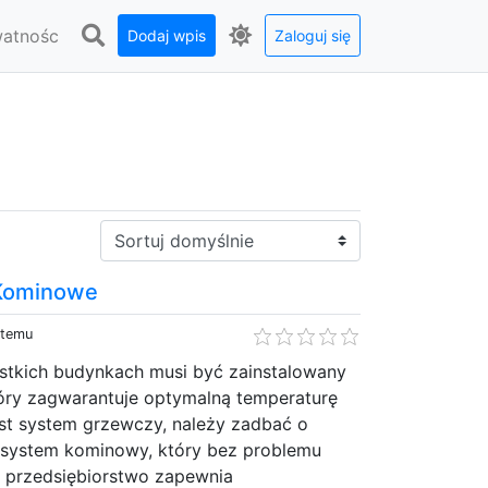
watnośc
Dodaj wpis
Zaloguj się
Sortuj:
Kominowe
 temu
stkich budynkach musi być zainstalowany
óry zagwarantuje optymalną temperaturę
est system grzewczy, należy zadbać o
system kominowy, który bez problemu
e przedsiębiorstwo zapewnia