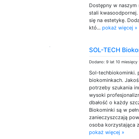
Dostępny w naszym s
stali kwasoodpornej.
się na estetykę. Do
któ...
pokaż więcej »
SOL-TECH Bioko
Dodano: 9 lat 10 miesięcy
Sol-techbiokominki. 
biokominkach. Jakość
potrzeby szukania inn
wysoki profesjonali
dbałość o każdy szcz
Biokominki są w pełn
zanieczyszczają powi
osoba korzystająca z
pokaż więcej »