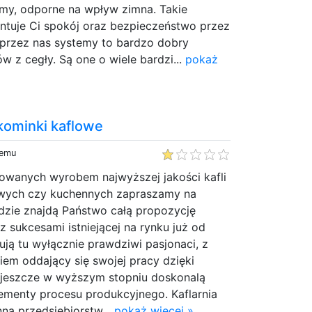
my, odporne na wpływ zimna. Takie
ntuje Ci spokój oraz bezpieczeństwo przez
 przez nas systemy to bardzo dobry
w z cegły. Są one o wiele bardzi...
pokaż
kominki kaflowe
temu
sowanych wyrobem najwyższej jakości kafli
wych czy kuchennych zapraszamy na
gdzie znajdą Państwo całą propozycję
z sukcesami istniejącej na rynku już od
cują tu wyłącznie prawdziwi pasjonaci, z
m oddający się swojej pracy dzięki
 jeszcze w wyższym stopniu doskonalą
ementy procesu produkcyjnego. Kaflarnia
na przedsiębiorstw...
pokaż więcej »