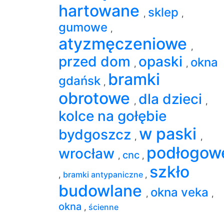
hartowane
sklep
,
,
gumowe
,
atyzmęczeniowe
,
przed dom
opaski
okna
,
,
bramki
gdańsk
,
obrotowe
dla dzieci
,
,
kolce na gołębie
w paski
bydgoszcz
,
,
podłogow
wrocław
cnc
,
,
szkło
,
bramki antypaniczne
,
budowlane
okna veka
,
,
okna
,
ścienne