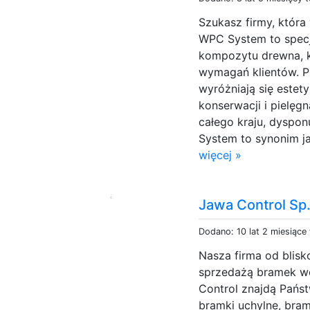
Szukasz firmy, któr
WPC System to specj
kompozytu drewna, k
wymagań klientów. P
wyróżniają się estet
konserwacji i pielęgn
całego kraju, dyspo
System to synonim jak
więcej »
Jawa Control Sp.
Dodano: 10 lat 2 miesiące
Nasza firma od blisko
sprzedażą bramek we
Control znajdą Pańs
bramki uchylne, bram