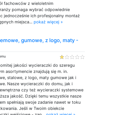
ół fachowców z wieloletnim
ranży pomaga wybrać odpowiednie
c jednocześnie ich profesjonalny montaż
ępnych miejsca...
pokaż więcej »
temowe, gumowe, z logo, maty -
temu
mitej jakości wycieraczki do szeregu
 asortymencie znajdują się m. in.
we, stalowe, z logo, maty gumowe jak i
e. Nasze wycieraczki do domu, jak i
ewnętrzna czy też wycieraczki systemowe
ższa jakość. Dzięki temu wszystkie nasze
m spełniają swoje zadanie nawet w toku
tkowania. Jeśli w Twoim obiekcie
czki wejściowe - zap...
pokaż więcej »