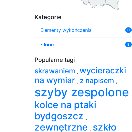
Kategorie
Elementy wykończenia
0
-
Inne
8
Popularne tagi
wycieraczki
skrawaniem
,
na wymiar
z napisem
,
,
szyby zespolon
kolce na ptaki
bydgoszcz
,
zewnętrzne
szkło
,