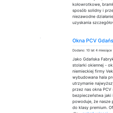
kołowrotkowe, bram
sposób solidny i prz
niezawodne działani
uzyskania szczegółow
Okna PCV Gdań
Dodano: 10 lat 4 miesiące
Jako Gdańska Fabryk
stolarki okiennej - 
niemieckiej firmy Vek
wybudowana hala pr
utrzymanie najwyższ
przez nas okna PCV 
bezpieczeństwa jaki 
powoduje, że nasze
do klasy premium. O