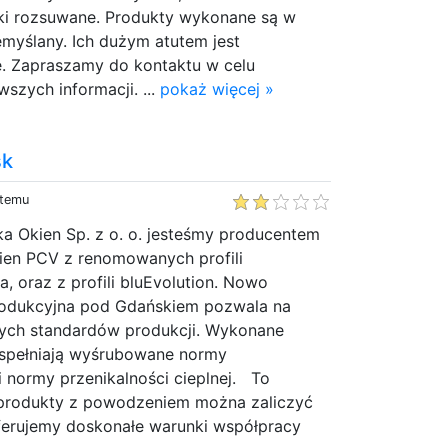
ki rozsuwane. Produkty wykonane są w
emyślany. Ich dużym atutem jest
e. Zapraszamy do kontaktu w celu
szych informacji. ...
pokaż więcej »
sk
 temu
a Okien Sp. z o. o. jesteśmy producentem
okien PCV z renomowanych profili
a, oraz z profili bluEvolution. Nowo
odukcyjna pod Gdańskiem pozwala na
ych standardów produkcji. Wykonane
spełniają wyśrubowane normy
i normy przenikalności cieplnej. To
 produkty z powodzeniem można zaliczyć
ferujemy doskonałe warunki współpracy