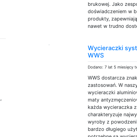
brukowej. Jako zesp
doświadczeniem w b
produkty, zapewniają
nawet w trudno dost
Wycieraczki sys
WWS
Dodano: 7 lat 5 miesięcy 
WWS dostarcza znako
zastosowań. W naszym
e
wycieraczki aluminio
,
maty antyzmęczeniow
każda wycieraczka z
charakteryzuje najwy
wyroby z powodzenie
bardzo długiego uży
potrzebne są wyciera