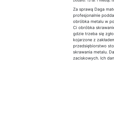
Dodano: 13 lat 1 miesiąc 
Za sprawą Daga mate
profesjonalnie podd
obróbka metalu w post
Ci obróbka skrawanie
gdzie trzeba się zg
kojarzone z zakłade
przedsiębiorstwo stos
skrawania metalu. D
zaciskowych. Ich da