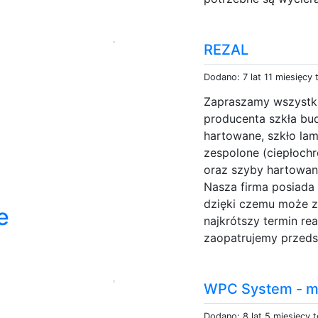
REZAL
Dodano: 7 lat 11 miesięcy
Zapraszamy wszystki
producenta szkła bu
hartowane, szkło lam
zespolone (ciepłoch
oraz szyby hartowan
Nasza firma posiada
dzięki czemu może z
e
najkrótszy termin real
zaopatrujemy przedsi
WPC System - m
Dodano: 8 lat 5 miesięcy 