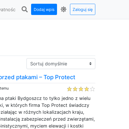
watnośc
Dodaj wpis
Zaloguj się
Sortuj:
przed ptakami – Top Protect
 temu
 na ptaki Bydgoszcz to tylko jedno z wielu
ski, w których firma Top Protect świadczy
ziałając w różnych lokalizacjach kraju,
o instalacją zabezpieczeń przed zwierzętami,
inistycznymi, myciem elewacji i kostki