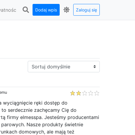
watnośc
Dodaj wpis
Zaloguj się
Sortuj:
temu
a wyciągnięcie ręki dostęp do
, to serdecznie zachęcamy Cię do
rtą firmy elmesspa. Jesteśmy producentami
i parowych. Nasze produkty świetnie
runkach domowych, ale mają też