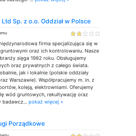
td Sp. z o.o. Oddział w Polsce
temu
iędzynarodowa firma specjalizująca się w
gruntowymi oraz ich kontrolowaniu. Nasze
 branży sięga 1982 roku. Obsługujemy
ych oraz prywatnych z całego świata.
alnie, jak i lokalnie (polskie oddziały
raz Warszawie). Współpracujemy m. in. z
 portów, koleją, elektrowniami. Oferujemy
olę wód gruntowych, rekultywację oraz
y badawcz...
pokaż więcej »
gi Porządkowe
 temu