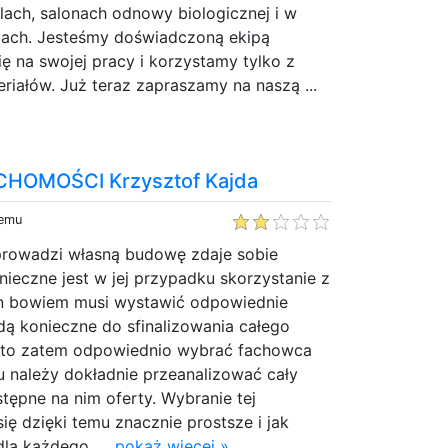
lach, salonach odnowy biologicznej i w
cjach. Jesteśmy doświadczoną ekipą
 na swojej pracy i korzystamy tylko z
eriałów. Już teraz zapraszamy na naszą ...
HOMOŚCI Krzysztof Kajda
temu
prowadzi własną budowę zdaje sobie
nieczne jest w jej przypadku skorzystanie z
n bowiem musi wystawić odpowiednie
dą konieczne do sfinalizowania całego
rto zatem odpowiednio wybrać fachowca
lu należy dokładnie przeanalizować cały
stępne na nim oferty. Wybranie tej
ię dzięki temu znacznie prostsze i jak
dla każdego. ...
pokaż więcej »