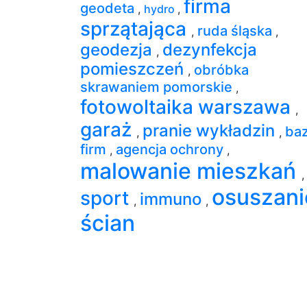
firma
geodeta
,
hydro
,
sprzątająca
ruda śląska
,
,
geodezja
dezynfekcja
,
pomieszczeń
obróbka
,
skrawaniem pomorskie
,
fotowoltaika warszawa
,
garaż
pranie wykładzin
ba
,
,
firm
agencja ochrony
,
,
malowanie mieszkań
,
osuszani
sport
immuno
,
,
ścian