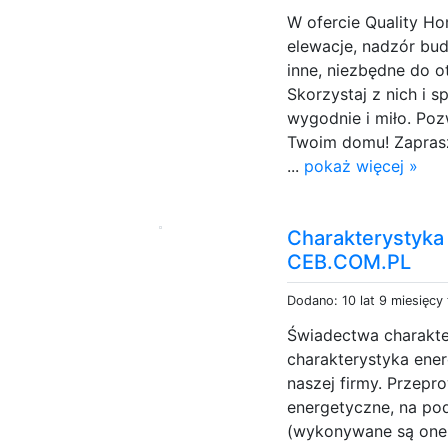
W ofercie Quality Hom
elewacje, nadzór bud
inne, niezbędne do o
Skorzystaj z nich i s
wygodnie i miło. Po
Twoim domu! Zaprasz
...
pokaż więcej »
Charakterystyk
CEB.COM.PL
Dodano: 10 lat 9 miesięcy
Świadectwa charakte
charakterystyka ener
naszej firmy. Przep
energetyczne, na po
(wykonywane są one