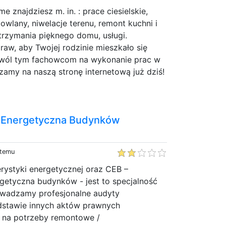
e znajdziesz m. in. : prace ciesielskie,
owlany, niwelacje terenu, remont kuchni i
trzymania pięknego domu, usługi.
praw, aby Twojej rodzinie mieszkało się
zwól tym fachowcom na wykonanie prac w
amy na naszą stronę internetową już dziś!
a Energetyczna Budynków
 temu
rystyki energetycznej oraz CEB –
getyczna budynków - jest to specjalność
rowadzamy profesjonalne audyty
dstawie innych aktów prawnych
 na potrzeby remontowe /