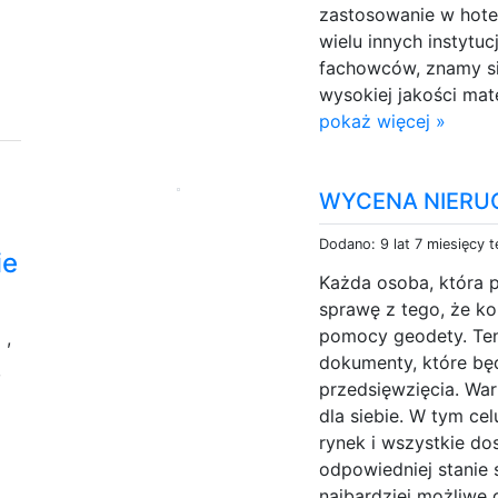
zastosowanie w hote
wielu innych instytu
fachowców, znamy się
wysokiej jakości mat
pokaż więcej »
WYCENA NIERUC
Dodano: 9 lat 7 miesięcy 
ie
Każda osoba, która 
sprawę z tego, że ko
u
pomocy geodety. Te
,
dokumenty, które bę
,
przedsięwzięcia. Wa
dla siebie. W tym ce
rynek i wszystkie do
odpowiedniej stanie s
najbardziej możliwe 