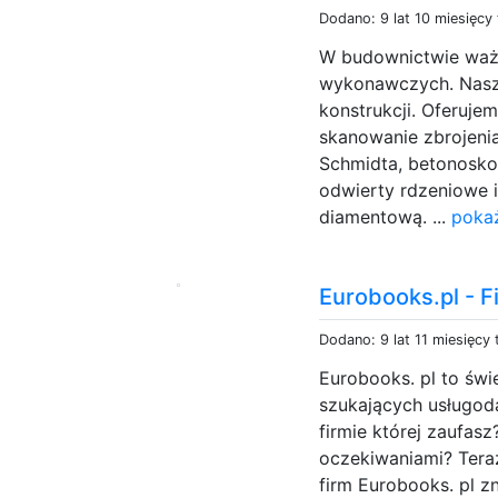
Dodano: 9 lat 10 miesięcy
W budownictwie ważn
wykonawczych. Nasza
konstrukcji. Oferuj
skanowanie zbrojenia
Schmidta, betonosko
odwierty rdzeniowe i
diamentową. ...
pokaż
Eurobooks.pl - F
Dodano: 9 lat 11 miesięcy
Eurobooks. pl to świ
szukających usługod
firmie której zaufasz
oczekiwaniami? Tera
firm Eurobooks. pl zn