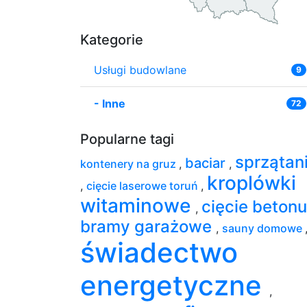
Kategorie
Usługi budowlane
9
-
Inne
72
Popularne tagi
sprzątan
baciar
kontenery na gruz
,
,
kroplówki
,
cięcie laserowe toruń
,
witaminowe
cięcie beton
,
bramy garażowe
,
sauny domowe
świadectwo
energetyczne
,