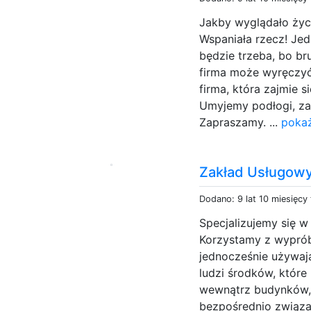
Jakby wyglądało życi
Wspaniała rzecz! Jed
będzie trzeba, bo br
firma może wyręczyć
firma, która zajmie 
Umyjemy podłogi, zad
Zapraszamy. ...
pokaż
Zakład Usługowy
Dodano: 9 lat 10 miesięcy
Specjalizujemy się w
Korzystamy z wypró
jednocześnie używaj
ludzi środków, które
wewnątrz budynków, 
bezpośrednio związa