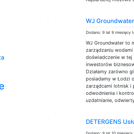
WJ Groundwater L
Dodano: 9 lat 9 miesięcy 
WJ Groundwater to m
zarządzaniu wodami 
za
doświadczenie w tej
inwestorów biznesow
Działamy zarówno glob
posiadamy w Łodzi o
e
zarządcami lotnisk i
odwodnienia i kontr
uzdatnianie, odwiert
DETERGENS Usłu
Dodano: 9 lat 10 miesięcy