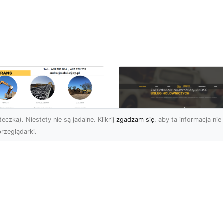
eczka). Niestety nie są jadalne. Kliknij
zgadzam się
, aby ta informacja nie 
rzeglądarki.
enaż Terenu –
aczego Jest
FHU XMar – Twoje
uczowy i Jak Go
Niezawodne
awidłowo
Wsparcie na Drodz
konać?
w Radomiu
czeń oraz żużel (szlaka)
FHU XMar – Pomoc
 powszechnie