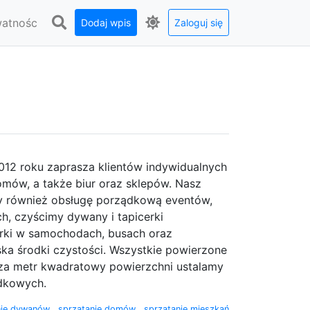
watnośc
Dodaj wpis
Zaloguj się
012 roku zaprasza klientów indywidualnych
omów, a także biur oraz sklepów. Nasz
my również obsługę porządkową eventów,
h, czyścimy dywany i tapicerki
erki w samochodach, busach oraz
ka środki czystości. Wszystkie powierzone
za metr kwadratowy powierzchni ustalamy
ądkowych.
nie dywanów
,
sprzątanie domów
,
sprzątanie mieszkań