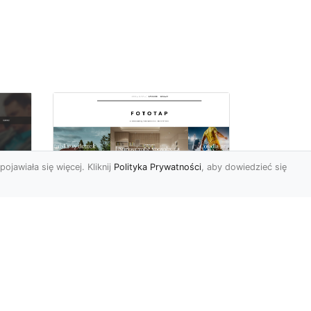
pojawiała się więcej. Kliknij
Polityka Prywatności
, aby dowiedzieć się
Sypialnia to Twój azyl,
podkreśl to dzięki
e
odpowiedniemu
doborowi ozdób
Kiedy po ciężkim dniu