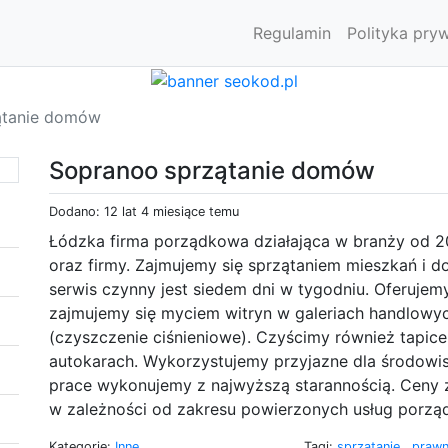
Regulamin
Polityka pry
ątanie domów
Sopranoo sprzątanie domów
Dodano: 12 lat 4 miesiące temu
Łódzka firma porządkowa działająca w branży od 2
oraz firmy. Zajmujemy się sprzątaniem mieszkań i d
serwis czynny jest siedem dni w tygodniu. Oferuje
zajmujemy się myciem witryn w galeriach handlowyc
(czyszczenie ciśnieniowe). Czyścimy również tapic
autokarach. Wykorzystujemy przyjazne dla środowis
prace wykonujemy z najwyższą starannością. Ceny 
w zależności od zakresu powierzonych usług porz
Kategorie:
Inne
Tagi:
sprzątanie
,
praw