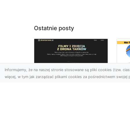
Ostatnie posty
Informujemy, że na naszej stronie stosowane są pliki cookies (tzw. ciast
więcej, w tym jak zarządzać plikami cookies za pośrednictwem swojej p
Dr
Zdjęcia dronem
Dl
Dębica – Twoje okno
Kl
na świat z lotu ptaka
Pr
Wy
Zdjęcia i filmy z drona to
dziś jedno z
Tłu
najskuteczniejszych
są