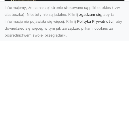
Informujemy, że na naszej stronie stosowane są pliki cookies (tzw.
ciasteczka). Niestety nie są jadalne. Kliknij
zgadzam się
, aby ta
informacja nie pojawiała się więcej. Kliknij
Polityka Prywatności
, aby
dowiedzieć się więcej, w tym jak zarządzać plikami cookies za
pośrednictwem swojej przeglądarki.
Zdjęcia dronem Dębica – Twoje okno
na świat z lotu ptaka
Zdjęcia i filmy z drona to dziś jedno z
najskuteczniejszych narzędzi wizualnych, które
łączą estet...