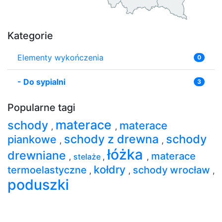
Kategorie
Elementy wykończenia
0
-
Do sypialni
3
Popularne tagi
materace
schody
materace
,
,
schody z drewna
schody
piankowe
,
,
łóżka
drewniane
materace
,
stelaże
,
,
kołdry
termoelastyczne
schody wrocław
,
,
,
poduszki