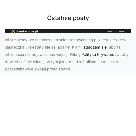
Ostatnie posty
Informujemy, że na naszej stronie stosowane są pliki cookies (tzw.
ciasteczka). Niestety nie są jadalne. Kliknij
zgadzam się
, aby ta
informacja nie pojawiała się więcej. Kliknij
Polityka Prywatności
, aby
dowiedzieć się więcej, w tym jak zarządzać plikami cookies za
pośrednictwem swojej przeglądarki.
Zdjęcia dronem Dębica – Twoje okno
na świat z lotu ptaka
Zdjęcia i filmy z drona to dziś jedno z
najskuteczniejszych narzędzi wizualnych, które