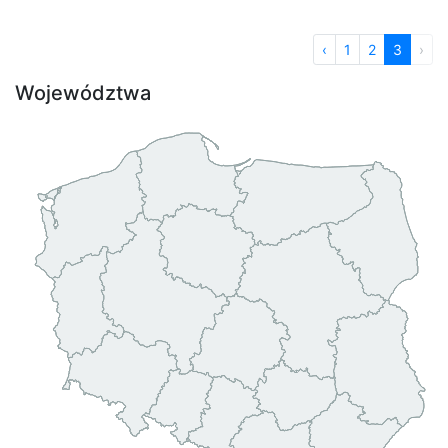
‹
1
2
3
›
Województwa