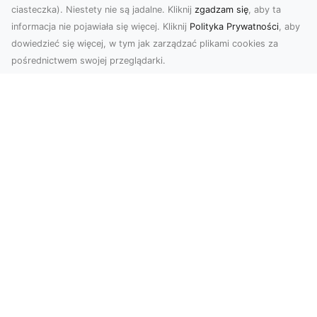
ciasteczka). Niestety nie są jadalne. Kliknij
zgadzam się
, aby ta
informacja nie pojawiała się więcej. Kliknij
Polityka Prywatności
, aby
dowiedzieć się więcej, w tym jak zarządzać plikami cookies za
pośrednictwem swojej przeglądarki.
Zdjęcia dronem Dębica – Twoje okno
na świat z lotu ptaka
Zdjęcia i filmy z drona to dziś jedno z
najskuteczniejszych narzędzi wizualnych, które
łączą estet...