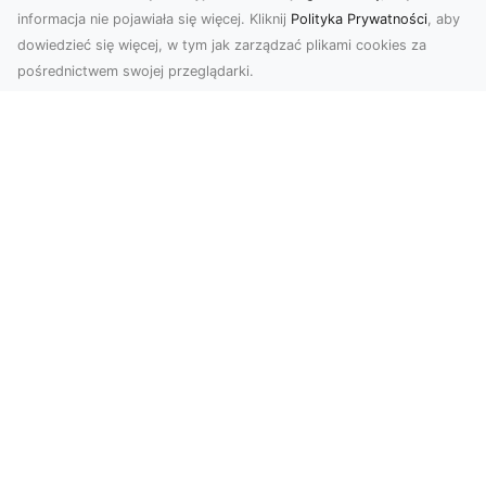
informacja nie pojawiała się więcej. Kliknij
Polityka Prywatności
, aby
dowiedzieć się więcej, w tym jak zarządzać plikami cookies za
pośrednictwem swojej przeglądarki.
Zdjęcia dronem Dębica – Twoje okno
na świat z lotu ptaka
Zdjęcia i filmy z drona to dziś jedno z
najskuteczniejszych narzędzi wizualnych, które
łączą estet...
Drenaż Terenu – Dlaczego Jest
Kluczowy i Jak Go Prawidłowo
Wykonać?