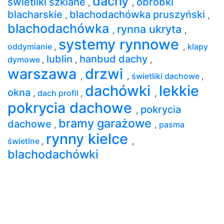
dachy
świetliki szklane
obróbki
,
,
blacharskie
blachodachówka pruszyński
,
,
blachodachówka
rynna ukryta
,
,
systemy rynnowe
oddymianie
,
,
klapy
lublin
hanbud dachy
dymowe
,
,
,
warszawa
drzwi
,
,
świetliki dachowe
,
dachówki
lekkie
okna
,
dach profil
,
,
pokrycia dachowe
pokrycia
,
bramy garażowe
dachowe
,
,
pasma
rynny kielce
świetlne
,
,
blachodachówki