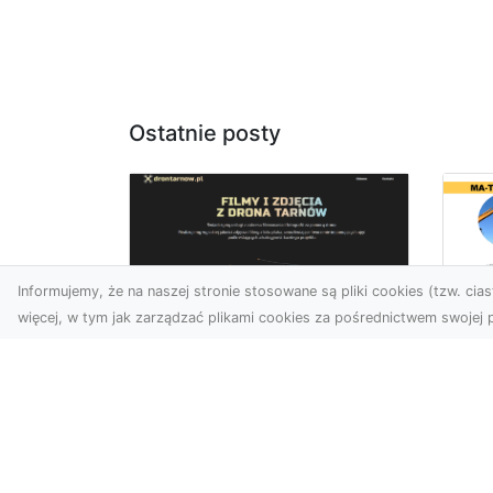
Ostatnie posty
Informujemy, że na naszej stronie stosowane są pliki cookies (tzw. ciast
więcej, w tym jak zarządzać plikami cookies za pośrednictwem swojej p
Dr
Zdjęcia dronem
Dl
Dębica – Twoje okno
Kl
na świat z lotu ptaka
Pr
Wy
Zdjęcia i filmy z drona to
dziś jedno z
Tłu