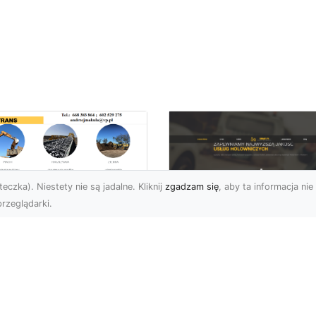
eczka). Niestety nie są jadalne. Kliknij
zgadzam się
, aby ta informacja nie 
rzeglądarki.
enaż Terenu –
aczego Jest
FHU XMar – Twoje
uczowy i Jak Go
Niezawodne
awidłowo
Wsparcie na Drodz
konać?
w Radomiu
czeń oraz żużel (szlaka)