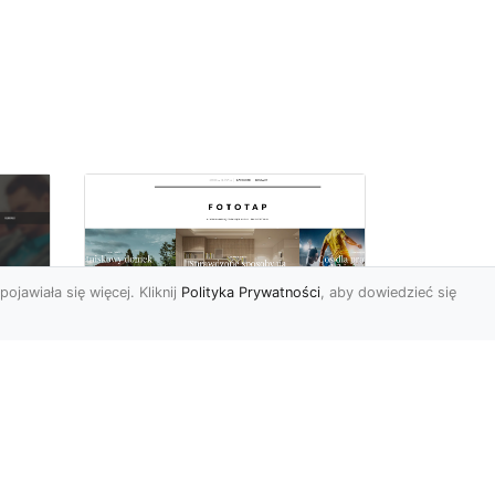
pojawiała się więcej. Kliknij
Polityka Prywatności
, aby dowiedzieć się
Sypialnia to Twój azyl,
podkreśl to dzięki
e
odpowiedniemu
doborowi ozdób