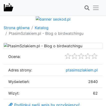
Strona główna
Katalog
PtasimSzlakiem.pl - Blog o birdwatchingu
Ocena:
Adres strony:
ptasimszlakiem.pl
Wyświetleń:
2840
Wizyt:
62
Podlinkuj swój wpis by przyśpieszyć