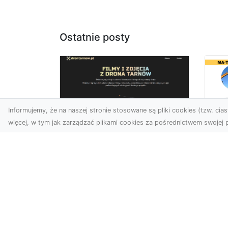
Ostatnie posty
Informujemy, że na naszej stronie stosowane są pliki cookies (tzw. ciast
więcej, w tym jak zarządzać plikami cookies za pośrednictwem swojej p
Dr
Zdjęcia dronem
Dl
Dębica – Twoje okno
Kl
na świat z lotu ptaka
Pr
Wy
Zdjęcia i filmy z drona to
dziś jedno z
Tłu
najskuteczniejszych
są
narzędzi wizualnych, które
wy