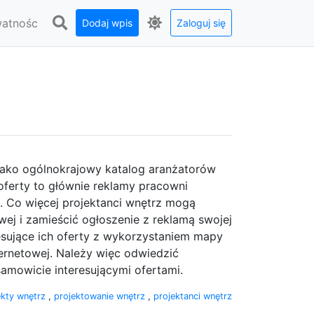
watnośc
Dodaj wpis
Zaloguj się
 jako ogólnokrajowy katalog aranżatorów
ferty to głównie reklamy pracowni
z. Co więcej projektanci wnętrz mogą
owej i zamieścić ogłoszenie z reklamą swojej
esujące ich oferty z wykorzystaniem mapy
ernetowej. Należy więc odwiedzić
samowicie interesującymi ofertami.
ekty wnętrz
,
projektowanie wnętrz
,
projektanci wnętrz