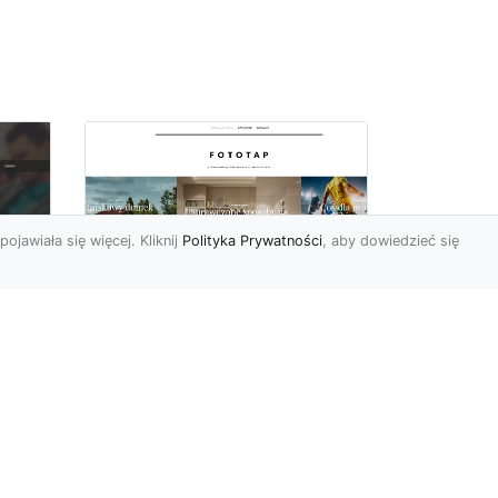
pojawiała się więcej. Kliknij
Polityka Prywatności
, aby dowiedzieć się
Sypialnia to Twój azyl,
podkreśl to dzięki
e
odpowiedniemu
doborowi ozdób
Kiedy po ciężkim dniu
sze
wypełnionym do reszty