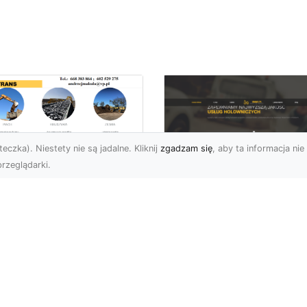
eczka). Niestety nie są jadalne. Kliknij
zgadzam się
, aby ta informacja nie 
rzeglądarki.
enaż Terenu –
aczego Jest
FHU XMar – Twoje
uczowy i Jak Go
Niezawodne
awidłowo
Wsparcie na Drodz
konać?
w Radomiu
czeń oraz żużel (szlaka)
FHU XMar – Pomoc
 powszechnie
Drogowa, Na Którą Zaw
korzystywanymi