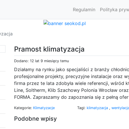
Regulamin
Polityka pry
yzacja
Pramost klimatyzacja
Dodano: 12 lat 9 miesięcy temu
Działamy na rynku jako specjaliści z branży chłodni
profesjonalne projekty, precyzyjne instalacje oraz 
firma przez te lata zdobyła wiele referencji, wśród k
Line, Soltherm, Klib Szachowy Polonia Wrocław or
FORMA. Zapraszamy do zapoznania się z pełną ofert
Kategorie:
Klimatyzacje
Tagi:
klimatyzacja
,
wentylacj
Podobne wpisy