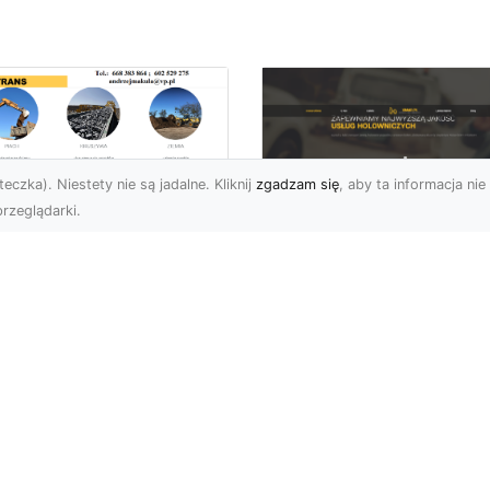
eczka). Niestety nie są jadalne. Kliknij
zgadzam się
, aby ta informacja nie 
rzeglądarki.
enaż Terenu –
aczego Jest
FHU XMar – Twoje
uczowy i Jak Go
Niezawodne
awidłowo
Wsparcie na Drodz
konać?
w Radomiu
czeń oraz żużel (szlaka)
FHU XMar – Pomoc
 powszechnie
Drogowa, Na Którą Zaw
korzystywanymi
Możesz Liczyć
eriałami w
Niespodziewane proble
ownictwie oraz inżyni...