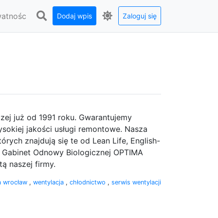
watnośc
Dodaj wpis
Zaloguj się
czej już od 1991 roku. Gwarantujemy
wysokiej jakości usługi remontowe. Nasza
tórych znajdują się te od Lean Life, English-
az Gabinet Odnowy Biologicznej OPTIMA
ą naszej firmy.
a wrocław
,
wentylacja
,
chłodnictwo
,
serwis wentylacji