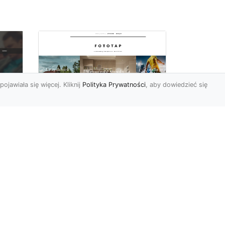
pojawiała się więcej. Kliknij
Polityka Prywatności
, aby dowiedzieć się
Sypialnia to Twój azyl,
podkreśl to dzięki
e
odpowiedniemu
doborowi ozdób
Kiedy po ciężkim dniu
sze
wypełnionym do reszty
obowiązkami możemy się
my
udać na zasłużony w pełni