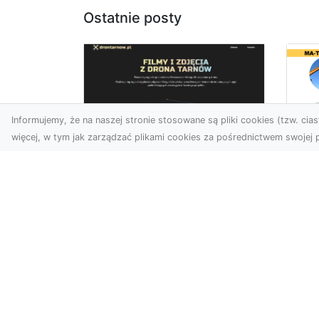
Ostatnie posty
Informujemy, że na naszej stronie stosowane są pliki cookies (tzw. ciast
więcej, w tym jak zarządzać plikami cookies za pośrednictwem swojej p
Dr
Zdjęcia dronem
Dl
Dębica – Twoje okno
Kl
na świat z lotu ptaka
Pr
Wy
Zdjęcia i filmy z drona to
dziś jedno z
Tłu
najskuteczniejszych
są
narzędzi wizualnych, które
wy
łączą estet...
mat
bud