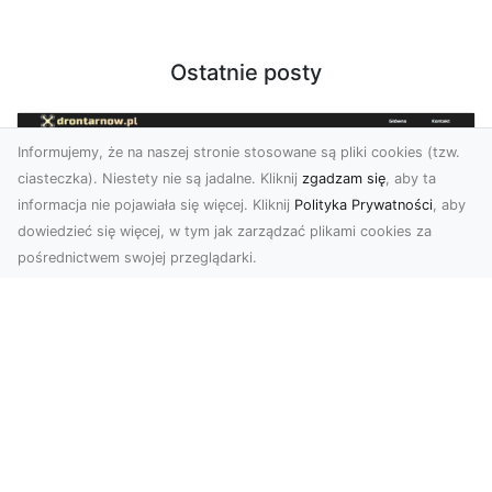
Ostatnie posty
Informujemy, że na naszej stronie stosowane są pliki cookies (tzw.
ciasteczka). Niestety nie są jadalne. Kliknij
zgadzam się
, aby ta
informacja nie pojawiała się więcej. Kliknij
Polityka Prywatności
, aby
dowiedzieć się więcej, w tym jak zarządzać plikami cookies za
pośrednictwem swojej przeglądarki.
Zdjęcia dronem Dębica – Twoje okno
na świat z lotu ptaka
Zdjęcia i filmy z drona to dziś jedno z
najskuteczniejszych narzędzi wizualnych, które