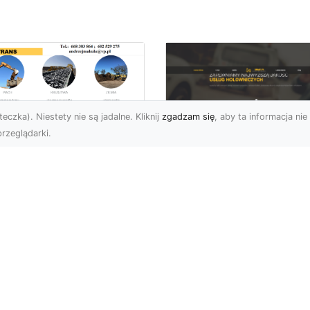
eczka). Niestety nie są jadalne. Kliknij
zgadzam się
, aby ta informacja nie 
rzeglądarki.
enaż Terenu –
aczego Jest
FHU XMar – Twoje
uczowy i Jak Go
Niezawodne
awidłowo
Wsparcie na Drodz
konać?
w Radomiu
czeń oraz żużel (szlaka)
FHU XMar – Pomoc
 powszechnie
Drogowa, Na Którą Zaw
korzystywanymi
Możesz Liczyć
eriałami w
Niespodziewane proble
ownictwie oraz inżyni...