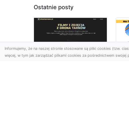
Ostatnie posty
Informujemy, że na naszej stronie stosowane są pliki cookies (tzw. ciast
więcej, w tym jak zarządzać plikami cookies za pośrednictwem swojej p
Dr
Zdjęcia dronem
Dl
Dębica – Twoje okno
Kl
na świat z lotu ptaka
Pr
Wy
Zdjęcia i filmy z drona to
dziś jedno z
Tłu
najskuteczniejszych
są
narzędzi wizualnych, które
wy
łączą estet...
mat
bud