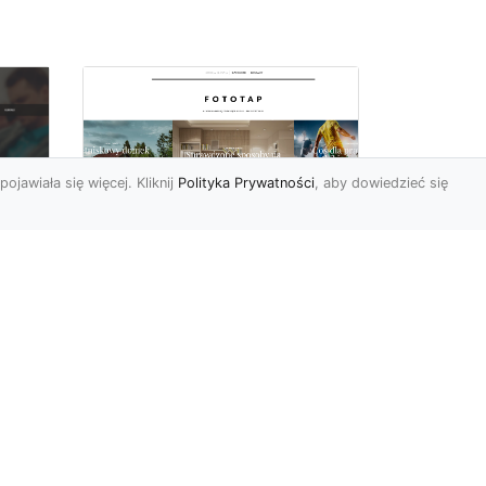
pojawiała się więcej. Kliknij
Polityka Prywatności
, aby dowiedzieć się
Sypialnia to Twój azyl,
podkreśl to dzięki
e
odpowiedniemu
doborowi ozdób
Kiedy po ciężkim dniu
sze
wypełnionym do reszty
obowiązkami możemy się
my
udać na zasłużony w pełni