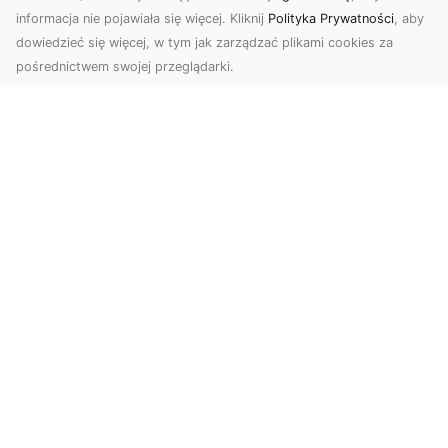
informacja nie pojawiała się więcej. Kliknij
Polityka Prywatności
, aby
dowiedzieć się więcej, w tym jak zarządzać plikami cookies za
pośrednictwem swojej przeglądarki.
Zdjęcia dronem Dębica – Twoje okno
na świat z lotu ptaka
Zdjęcia i filmy z drona to dziś jedno z
najskuteczniejszych narzędzi wizualnych, które
łączą estet...