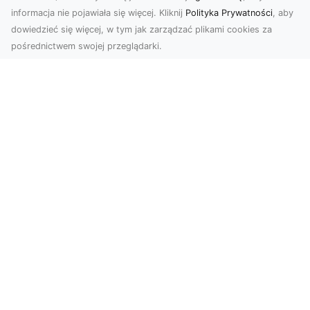
informacja nie pojawiała się więcej. Kliknij
Polityka Prywatności
, aby
dowiedzieć się więcej, w tym jak zarządzać plikami cookies za
pośrednictwem swojej przeglądarki.
Zdjęcia dronem Dębica – Twoje okno
na świat z lotu ptaka
Zdjęcia i filmy z drona to dziś jedno z
najskuteczniejszych narzędzi wizualnych, które
łączą estet...