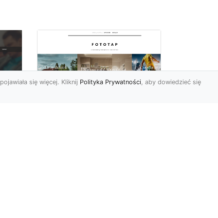
pojawiała się więcej. Kliknij
Polityka Prywatności
, aby dowiedzieć się
Sypialnia to Twój azyl,
podkreśl to dzięki
e
odpowiedniemu
doborowi ozdób
Kiedy po ciężkim dniu
sze
wypełnionym do reszty
obowiązkami możemy się
my
udać na zasłużony w pełni