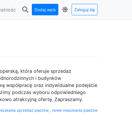
watnośc
Dodaj wpis
Zaloguj się
operską, która oferuje sprzedaż
ednorodzinnych i budynków
wą współpracę oraz indywidualne podejście
dzimy podczas wyboru odpowiedniego
kowo atrakcyjną ofertę. Zapraszamy.
ieszkania sprzedaż piastów
,
nowe mieszkania piastów