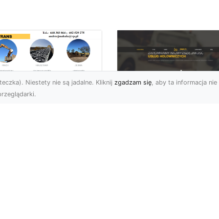
eczka). Niestety nie są jadalne. Kliknij
zgadzam się
, aby ta informacja nie 
rzeglądarki.
enaż Terenu –
aczego Jest
FHU XMar – Twoje
uczowy i Jak Go
Niezawodne
awidłowo
Wsparcie na Drodz
konać?
w Radomiu
czeń oraz żużel (szlaka)
FHU XMar – Pomoc
 powszechnie
Drogowa, Na Którą Zaw
korzystywanymi
Możesz Liczyć
eriałami w
Niespodziewane proble
ownictwie oraz inżyni...