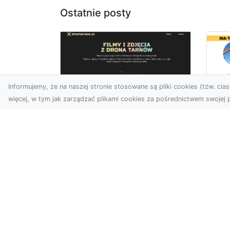
Ostatnie posty
Informujemy, że na naszej stronie stosowane są pliki cookies (tzw. ciast
więcej, w tym jak zarządzać plikami cookies za pośrednictwem swojej p
Dr
Zdjęcia dronem
Dl
Dębica – Twoje okno
Kl
na świat z lotu ptaka
Pr
Wy
Zdjęcia i filmy z drona to
dziś jedno z
Tłu
najskuteczniejszych
są
narzędzi wizualnych, które
wy
łączą estet...
mat
bud