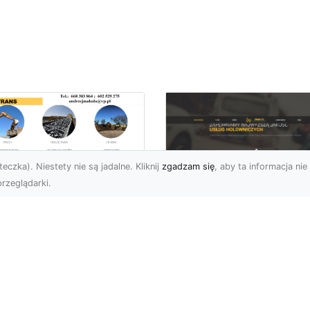
eczka). Niestety nie są jadalne. Kliknij
zgadzam się
, aby ta informacja nie 
rzeglądarki.
enaż Terenu –
aczego Jest
FHU XMar – Twoje
uczowy i Jak Go
Niezawodne
awidłowo
Wsparcie na Drodz
konać?
w Radomiu
czeń oraz żużel (szlaka)
FHU XMar – Pomoc
 powszechnie