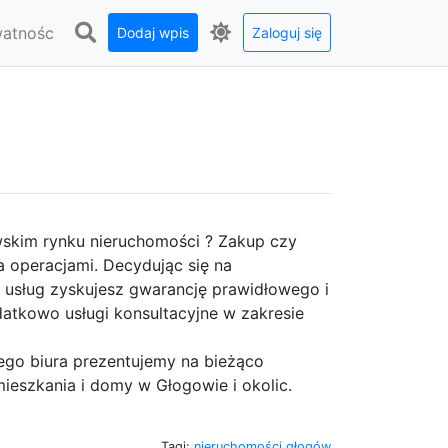
watnośc
Dodaj wpis
Zaloguj się
kim rynku nieruchomości ? Zakup czy
a operacjami. Decydując się na
 usług zyskujesz gwarancję prawidłowego i
atkowo usługi konsultacyjne w zakresie
go biura prezentujemy na bieżąco
 mieszkania i domy w Głogowie i okolic.
Tagi:
nieruchomości głogów