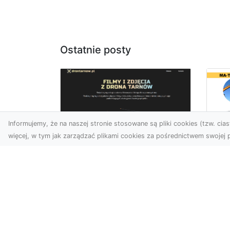
Ostatnie posty
Informujemy, że na naszej stronie stosowane są pliki cookies (tzw. ciast
więcej, w tym jak zarządzać plikami cookies za pośrednictwem swojej p
Dr
Zdjęcia dronem
Dl
Dębica – Twoje okno
Kl
na świat z lotu ptaka
Pr
Wy
Zdjęcia i filmy z drona to
dziś jedno z
Tłu
najskuteczniejszych
są