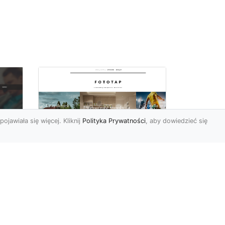
pojawiała się więcej. Kliknij
Polityka Prywatności
, aby dowiedzieć się
Sypialnia to Twój azyl,
podkreśl to dzięki
e
odpowiedniemu
doborowi ozdób
Kiedy po ciężkim dniu