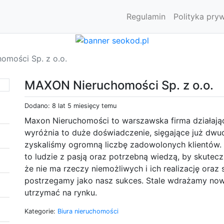
Regulamin
Polityka pry
mości Sp. z o.o.
MAXON Nieruchomości Sp. z o.o.
Dodano: 8 lat 5 miesięcy temu
Maxon Nieruchomości to warszawska firma działając
wyróżnia to duże doświadczenie, sięgające już dwudz
zyskaliśmy ogromną liczbę zadowolonych klientów. 
to ludzie z pasją oraz potrzebną wiedzą, by skutec
że nie ma rzeczy niemożliwych i ich realizację oraz 
postrzegamy jako nasz sukces. Stale wdrażamy now
utrzymać na rynku.
Kategorie:
Biura nieruchomości