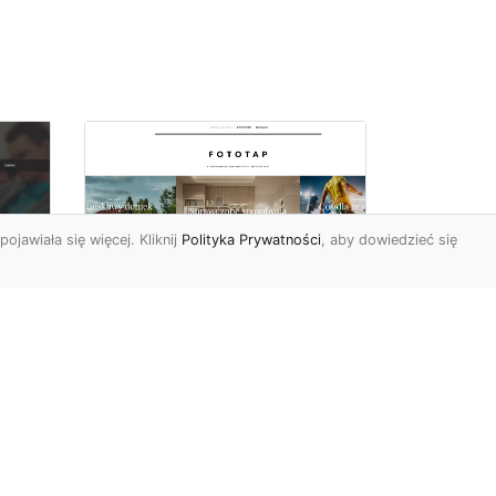
pojawiała się więcej. Kliknij
Polityka Prywatności
, aby dowiedzieć się
Sypialnia to Twój azyl,
podkreśl to dzięki
e
odpowiedniemu
doborowi ozdób
Kiedy po ciężkim dniu
sze
wypełnionym do reszty