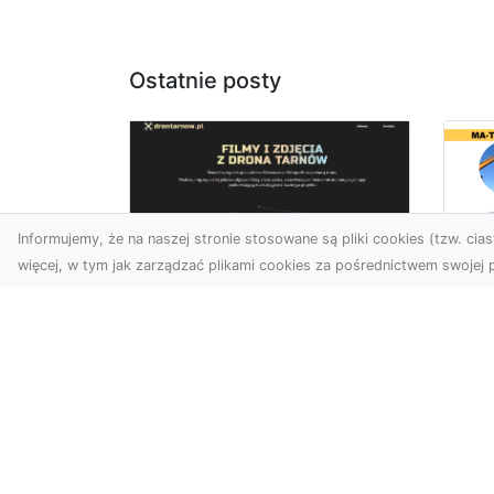
Ostatnie posty
Informujemy, że na naszej stronie stosowane są pliki cookies (tzw. ciast
więcej, w tym jak zarządzać plikami cookies za pośrednictwem swojej p
Dr
Zdjęcia dronem
Dl
Dębica – Twoje okno
Kl
na świat z lotu ptaka
Pr
Wy
Zdjęcia i filmy z drona to
dziś jedno z
Tłu
najskuteczniejszych
są
narzędzi wizualnych, które
wy