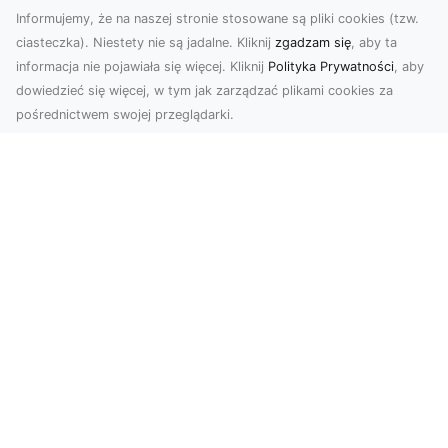
Informujemy, że na naszej stronie stosowane są pliki cookies (tzw.
ciasteczka). Niestety nie są jadalne. Kliknij
zgadzam się
, aby ta
informacja nie pojawiała się więcej. Kliknij
Polityka Prywatności
, aby
dowiedzieć się więcej, w tym jak zarządzać plikami cookies za
pośrednictwem swojej przeglądarki.
Zdjęcia dronem Dębica – Twoje okno
na świat z lotu ptaka
Zdjęcia i filmy z drona to dziś jedno z
najskuteczniejszych narzędzi wizualnych, które
łączą estet...