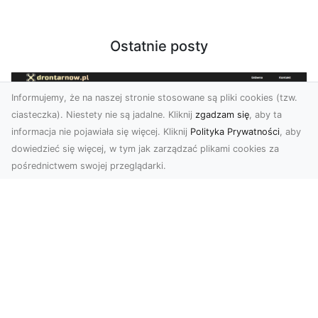
Ostatnie posty
Informujemy, że na naszej stronie stosowane są pliki cookies (tzw.
ciasteczka). Niestety nie są jadalne. Kliknij
zgadzam się
, aby ta
informacja nie pojawiała się więcej. Kliknij
Polityka Prywatności
, aby
dowiedzieć się więcej, w tym jak zarządzać plikami cookies za
pośrednictwem swojej przeglądarki.
Zdjęcia dronem Dębica – Twoje okno
na świat z lotu ptaka
Zdjęcia i filmy z drona to dziś jedno z
najskuteczniejszych narzędzi wizualnych, które