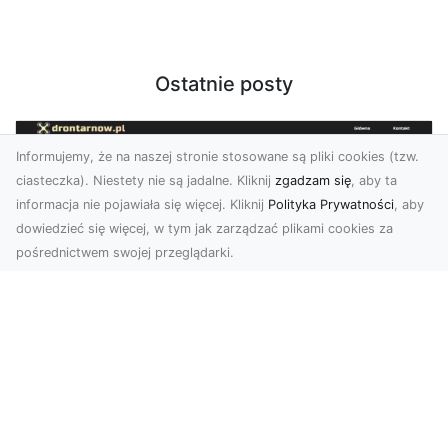
Ostatnie posty
Informujemy, że na naszej stronie stosowane są pliki cookies (tzw.
ciasteczka). Niestety nie są jadalne. Kliknij
zgadzam się
, aby ta
informacja nie pojawiała się więcej. Kliknij
Polityka Prywatności
, aby
dowiedzieć się więcej, w tym jak zarządzać plikami cookies za
pośrednictwem swojej przeglądarki.
Zdjęcia dronem Dębica – Twoje okno
na świat z lotu ptaka
Zdjęcia i filmy z drona to dziś jedno z