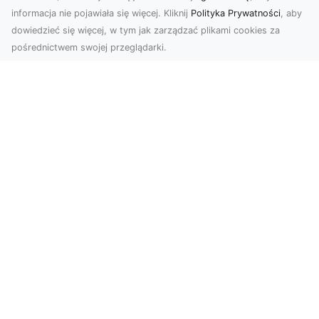
informacja nie pojawiała się więcej. Kliknij
Polityka Prywatności
, aby
dowiedzieć się więcej, w tym jak zarządzać plikami cookies za
pośrednictwem swojej przeglądarki.
Zdjęcia dronem Dębica – Twoje okno
na świat z lotu ptaka
Zdjęcia i filmy z drona to dziś jedno z
najskuteczniejszych narzędzi wizualnych, które
łączą estet...