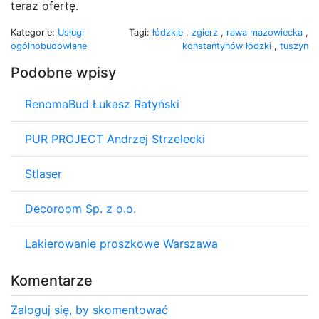
teraz ofertę.
Kategorie:
Usługi
Tagi:
łódzkie
,
zgierz
,
rawa mazowiecka
,
ogólnobudowlane
konstantynów łódzki
,
tuszyn
Podobne wpisy
RenomaBud Łukasz Ratyński
PUR PROJECT Andrzej Strzelecki
Stlaser
Decoroom Sp. z o.o.
Lakierowanie proszkowe Warszawa
Komentarze
Zaloguj się, by skomentować