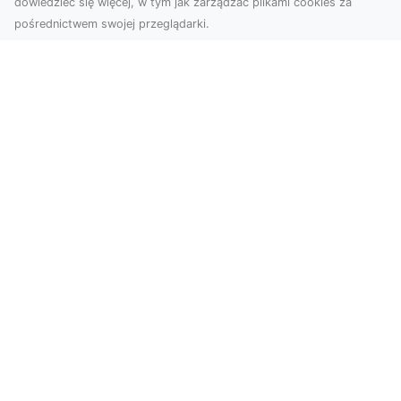
dowiedzieć się więcej, w tym jak zarządzać plikami cookies za
pośrednictwem swojej przeglądarki.
Zdjęcia dronem Dębica – Twoje okno
na świat z lotu ptaka
Zdjęcia i filmy z drona to dziś jedno z
najskuteczniejszych narzędzi wizualnych, które
łączą estet...