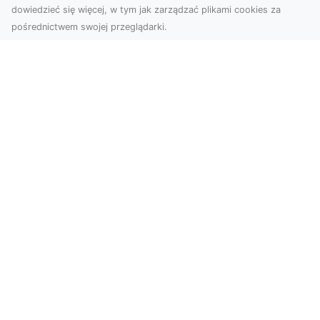
dowiedzieć się więcej, w tym jak zarządzać plikami cookies za
pośrednictwem swojej przeglądarki.
Zdjęcia dronem Dębica – Twoje okno
na świat z lotu ptaka
Zdjęcia i filmy z drona to dziś jedno z
najskuteczniejszych narzędzi wizualnych, które
łączą estet...