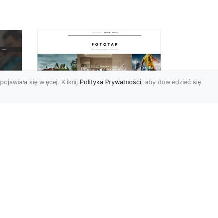
pojawiała się więcej. Kliknij
Polityka Prywatności
, aby dowiedzieć się
Sypialnia to Twój azyl,
podkreśl to dzięki
e
odpowiedniemu
doborowi ozdób
Kiedy po ciężkim dniu
sze
wypełnionym do reszty
obowiązkami możemy się
my
udać na zasłużony w pełni