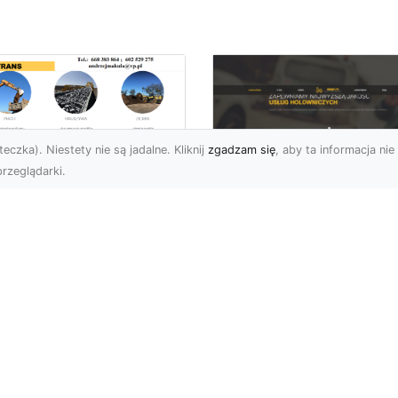
eczka). Niestety nie są jadalne. Kliknij
zgadzam się
, aby ta informacja nie 
rzeglądarki.
enaż Terenu –
aczego Jest
FHU XMar – Twoje
uczowy i Jak Go
Niezawodne
awidłowo
Wsparcie na Drodz
konać?
w Radomiu
czeń oraz żużel (szlaka)
FHU XMar – Pomoc
 powszechnie
Drogowa, Na Którą Zaw
korzystywanymi
Możesz Liczyć
eriałami w
Niespodziewane proble
ownictwie oraz inżyni...