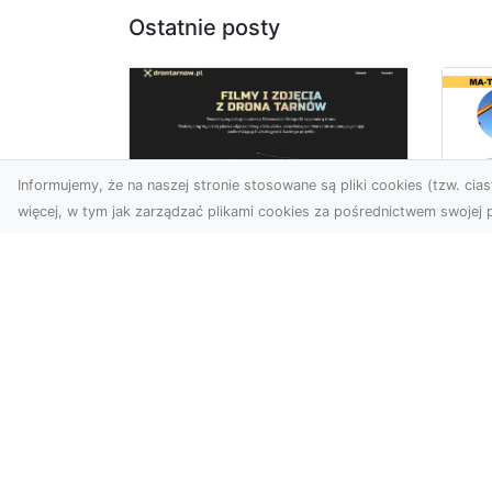
Ostatnie posty
Informujemy, że na naszej stronie stosowane są pliki cookies (tzw. ciast
więcej, w tym jak zarządzać plikami cookies za pośrednictwem swojej p
Dr
Zdjęcia dronem
Dl
Dębica – Twoje okno
Kl
na świat z lotu ptaka
Pr
Wy
Zdjęcia i filmy z drona to
dziś jedno z
Tłu
najskuteczniejszych
są
narzędzi wizualnych, które
wy
łączą estet...
mat
bud