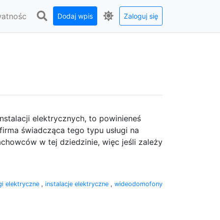
watnośc
Dodaj wpis
Zaloguj się
nstalacji elektrycznych, to powinieneś
 firma świadcząca tego typu usługi na
owców w tej dziedzinie, więc jeśli zależy
gi elektryczne
,
instalacje elektryczne
,
wideodomofony