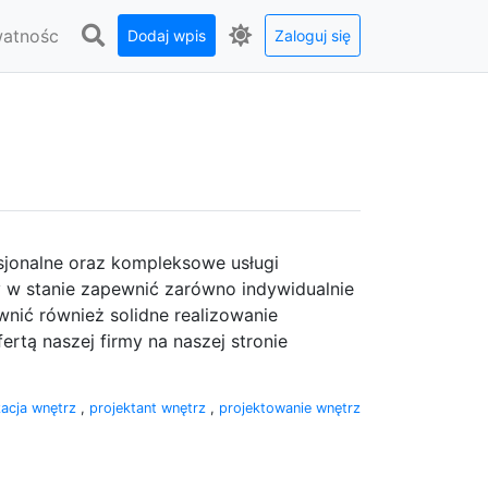
watnośc
Dodaj wpis
Zaloguj się
sjonalne oraz kompleksowe usługi
 w stanie zapewnić zarówno indywidualnie
ić również solidne realizowanie
rtą naszej firmy na naszej stronie
żacja wnętrz
,
projektant wnętrz
,
projektowanie wnętrz