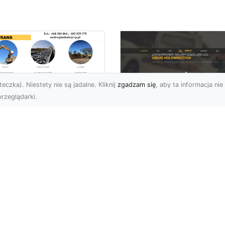
eczka). Niestety nie są jadalne. Kliknij
zgadzam się
, aby ta informacja nie 
rzeglądarki.
enaż Terenu –
aczego Jest
FHU XMar – Twoje
uczowy i Jak Go
Niezawodne
awidłowo
Wsparcie na Drodz
konać?
w Radomiu
czeń oraz żużel (szlaka)
FHU XMar – Pomoc
 powszechnie
Drogowa, Na Którą Zaw
korzystywanymi
Możesz Liczyć
eriałami w
Niespodziewane proble
ownictwie oraz inżyni...