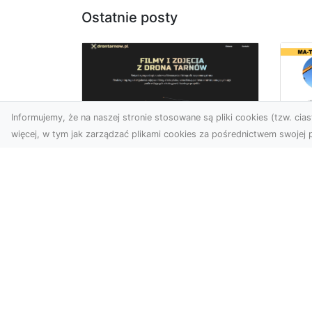
Ostatnie posty
Informujemy, że na naszej stronie stosowane są pliki cookies (tzw. ciast
więcej, w tym jak zarządzać plikami cookies za pośrednictwem swojej p
Dr
Zdjęcia dronem
Dl
Dębica – Twoje okno
Kl
na świat z lotu ptaka
Pr
Wy
Zdjęcia i filmy z drona to
dziś jedno z
Tłu
najskuteczniejszych
są
narzędzi wizualnych, które
wy
łączą estet...
mat
bud