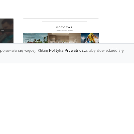
pojawiała się więcej. Kliknij
Polityka Prywatności
, aby dowiedzieć się
Sypialnia to Twój azyl,
podkreśl to dzięki
e
odpowiedniemu
doborowi ozdób
Kiedy po ciężkim dniu
sze
wypełnionym do reszty
obowiązkami możemy się
my
udać na zasłużony w pełni