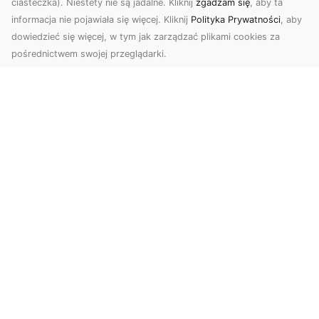
ciasteczka). Niestety nie są jadalne. Kliknij
zgadzam się
, aby ta
informacja nie pojawiała się więcej. Kliknij
Polityka Prywatności
, aby
dowiedzieć się więcej, w tym jak zarządzać plikami cookies za
pośrednictwem swojej przeglądarki.
Zdjęcia dronem Dębica – Twoje okno
na świat z lotu ptaka
Zdjęcia i filmy z drona to dziś jedno z
najskuteczniejszych narzędzi wizualnych, które
łączą estet...
Drenaż Terenu – Dlaczego Jest
Kluczowy i Jak Go Prawidłowo