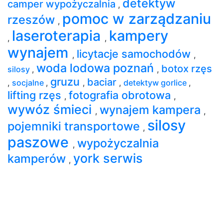
detektyw
camper wypożyczalnia
,
pomoc w zarządzaniu
rzeszów
,
laseroterapia
kampery
,
,
wynajem
licytacje samochodów
,
,
woda lodowa poznań
botox rzęs
silosy
,
,
gruzu
baciar
,
socjalne
,
,
,
detektyw gorlice
,
lifting rzęs
fotografia obrotowa
,
,
wywóz śmieci
wynajem kampera
,
,
silosy
pojemniki transportowe
,
paszowe
wypożyczalnia
,
york serwis
kamperów
,