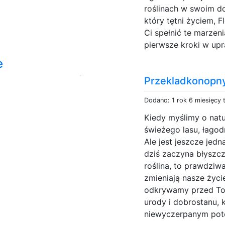
roślinach w swoim d
który tętni życiem, 
Ci spełnić te marzeni
pierwsze kroki w upr
e
Przekladkonopny
Dodano: 1 rok 6 miesięcy
Kiedy myślimy o nat
świeżego lasu, łago
Ale jest jeszcze jedna
dziś zaczyna błyszcz
roślina, to prawdziw
zmieniają nasze życ
odkrywamy przed Tob
urody i dobrostanu, k
niewyczerpanym poten