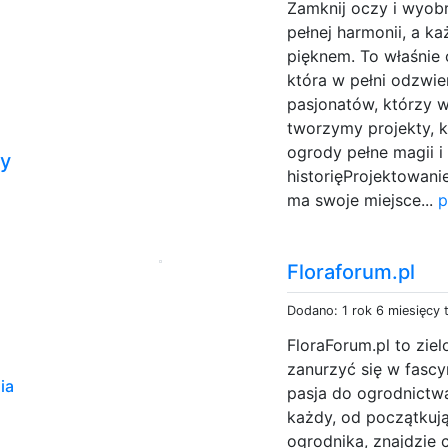
Zamknij oczy i wyobr
pełnej harmonii, a 
pięknem. To właśnie
która w pełni odzwie
pasjonatów, którzy 
tworzymy projekty, 
ogrody pełne magii i
ny
historięProjektowani
a
ma swoje miejsce...
p
Floraforum.pl
Dodano: 1 rok 6 miesięcy
FloraForum.pl to zie
zanurzyć się w fascy
ia
pasja do ogrodnictwa
każdy, od początku
ogrodnika, znajdzie c