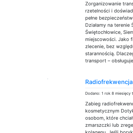
Zorganizowanie tran
rzetelności i doświa
pełne bezpieczeństwo
Działamy na terenie 
Świętochłowice, Siem
miejscowości. Jako 
zlecenie, bez względ
starannością. Dlac
transport – obsługuj
Radiofrekwencja
Dodano: 1 rok 8 miesięcy
Zabieg radiofrekwen
kosmetycznym Dotyk
osobom, które chciał
zmarszczki lub zrege
kolagenu. Jeśli bory