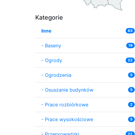
Kategorie
Inne
63
-
Baseny
19
-
Ogrody
22
-
Ogrodzenia
5
-
Osuszanie budynków
5
-
Prace rozbiórkowe
2
-
Prace wysokościowe
5
-
Przeprowadzki
22