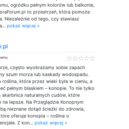
omu, ogródku pełnym kolorów lub balkonie,
FloraForum.pl to przestrzeń, która pomoże
a. Niezależnie od tego, czy stawiasz
a...
pokaż więcej »
.pl
 temu
urze, często wyobrażamy sobie zapach
dny szum morza lub kaskady wodospadu.
 roślina, która przez wieki była w cieniu, a
eć pełnym blaskiem – konopie. To nie tylko
a skarbnica naturalnych cudów, które
ie na lepsze. Na Przeglądzie Konopnym
ą nieznane dotąd ścieżki do zdrowia,
tóre oferuje konopia – roślina o
cjale. Z kon...
pokaż więcej »