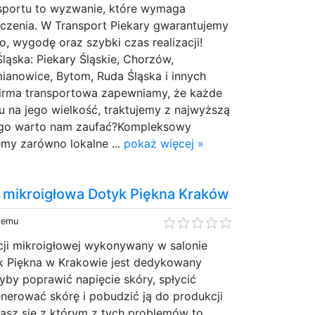
sportu to wyzwanie, które wymaga
dczenia. W Transport Piekary gwarantujemy
, wygodę oraz szybki czas realizacji!
Śląska: Piekary Śląskie, Chorzów,
ianowice, Bytom, Ruda Śląska i innych
firma transportowa zapewniamy, że każde
u na jego wielkość, traktujemy z najwyższą
zego warto nam zaufać?Kompleksowy
emy zarówno lokalne ...
pokaż więcej »
 mikroigłowa Dotyk Piękna Kraków
 temu
cji mikroigłowej wykonywany w salonie
 Piękna w Krakowie jest dedykowany
yby poprawić napięcie skóry, spłycić
nerować skórę i pobudzić ją do produkcji
kasz się z którym z tych problemów to