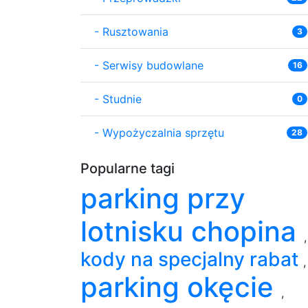
-
Rusztowania
3
-
Serwisy budowlane
16
-
Studnie
0
-
Wypożyczalnia sprzętu
28
Popularne tagi
parking przy
lotnisku chopina
,
kody na specjalny rabat
,
parking okęcie
,