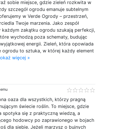
aź sobie miejsce, gdzie zieleń rozkwita w
każdy szczegół ogrodu emanuje subtelnym
 oferujemy w Verde Ogrody – przestrzeń,
rciedla Twoje marzenia. Jako zespół
w każdym zakątku ogrodu szukają perfekcji,
które wychodzą poza schematy, budując
 wyjątkowej energii. Zieleń, która opowiada
e ogrodu to sztuka, w której każdy element
okaż więcej »
 temu
lona oaza dla wszystkich, którzy pragną
nującym świecie roślin. To miejsce, gdzie
 spotyka się z praktyczną wiedzą, a
jącego hodowcy po zaprawionego w bojach
oś dla siebie. Jeżeli marzysz o bujnych