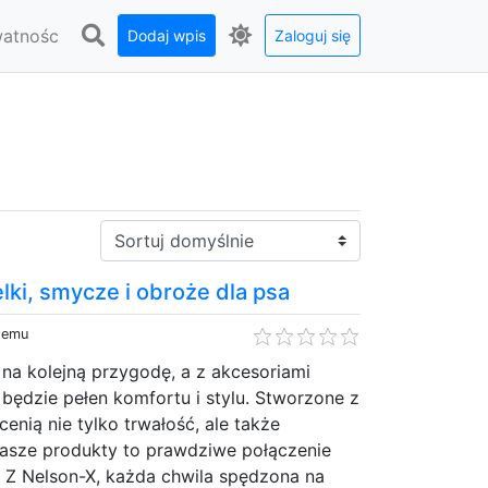
watnośc
Dodaj wpis
Zaloguj się
Sortuj:
elki, smycze i obroże dla psa
 temu
na kolejną przygodę, a z akcesoriami
będzie pełen komfortu i stylu. Stworzone z
cenią nie tylko trwałość, ale także
asze produkty to prawdziwe połączenie
u. Z Nelson-X, każda chwila spędzona na