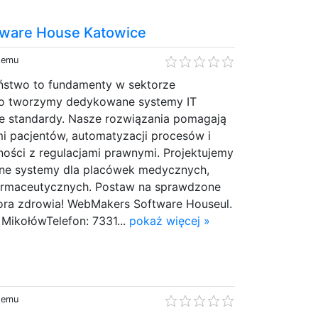
ware House Katowice
 temu
eństwo to fundamenty w sektorze
o tworzymy dedykowane systemy IT
ze standardy. Nasze rozwiązania pomagają
i pacjentów, automatyzacji procesów i
ości z regulacjami prawnymi. Projektujemy
odne systemy dla placówek medycznych,
 farmaceutycznych. Postaw na sprawdzone
tora zdrowia! WebMakers Software Houseul.
MikołówTelefon: 7331...
pokaż więcej »
 temu