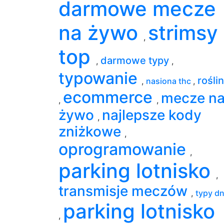
darmowe mecze
na żywo
strimsy
,
top
darmowe typy
,
,
typowanie
rośli
,
nasiona thc
,
ecommerce
mecze n
,
,
żywo
najlepsze kody
,
zniżkowe
,
oprogramowanie
,
parking lotnisko
,
transmisje meczów
,
typy dn
parking lotnisko
,